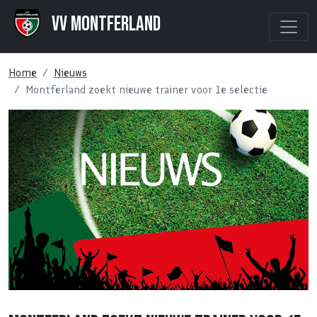
VV Montferland
Home
Nieuws
Montferland zoekt nieuwe trainer voor 1e selectie