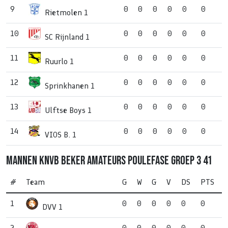
9
0
0
0
0
0
0
Rietmolen 1
10
0
0
0
0
0
0
SC Rijnland 1
11
0
0
0
0
0
0
Ruurlo 1
12
0
0
0
0
0
0
Sprinkhanen 1
13
0
0
0
0
0
0
Ulftse Boys 1
14
0
0
0
0
0
0
VIOS B. 1
Mannen KNVB beker Amateurs poulefase Groep 3 41
#
Team
G
W
G
V
DS
PTS
1
0
0
0
0
0
0
DVV 1
2
0
0
0
0
0
0