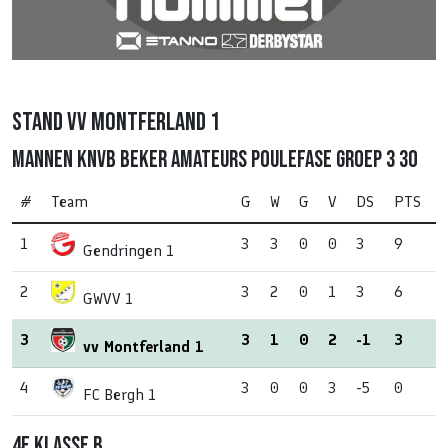
Stand VV Montferland 1
Mannen KNVB beker Amateurs poulefase Groep 3 30
#
Team
G
W
G
V
DS
PTS
1
3
3
0
0
3
9
Gendringen 1
2
3
2
0
1
3
6
GWVV 1
3
3
1
0
2
-1
3
vv Montferland 1
4
3
0
0
3
-5
0
FC Bergh 1
4e klasse B