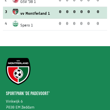
GSV '38 1
3
0
0
0
0
0
0
vv Montferland 1
4
0
0
0
0
0
0
Spero 1
Sportpark 'De Padevoort'
Vinkwijk 6
7038 EM Zeddam