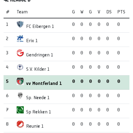
#
Team
G
W
G
V
DS
PTS
1
0
0
0
0
0
0
FC Eibergen 1
2
0
0
0
0
0
0
Erix 1
3
0
0
0
0
0
0
Gendringen 1
4
0
0
0
0
0
0
S.V. Kilder 1
5
0
0
0
0
0
0
vv Montferland 1
6
0
0
0
0
0
0
Sp. Neede 1
7
0
0
0
0
0
0
Sp Rekken 1
8
0
0
0
0
0
0
Reunie 1